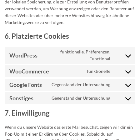
der lokalen Speicherung, die zur Erstellung von Benutzerprofilen
verwendet werden, um Werbung anzuzeigen oder den Benutzer auf
dieser Website oder über mehrere Websites hinweg für ähnliche
Marketingzwecke zu verfolgen.
6. Platzierte Cookies
funktionelle, Präferenzen,
WordPress
Consent
Functional
to
service
WooCommerce
funktionelle
Consent
wordpress
to
Google Fonts
Gegenstand der Untersuchung
service
Consent
woocommerc
to
Sonstiges
Gegenstand der Untersuchung
service
Consent
google-
to
7. Einwilligung
fonts
service
sonstiges
Wenn du unsere Website das erste Mal besuchst, zeigen wir dir ein
Pop-Up mit einer Erklärung über Cookies. Sobald du auf