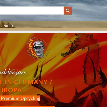
LINIE (EU)
addenjan
E IN GERMANY /
UROPA
s Premium Upcycling