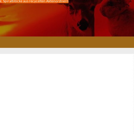
, Spiralblöcke aus recycelten Aktenordnern