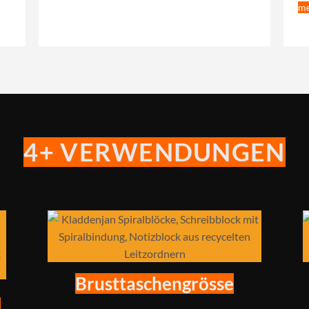
me
4+ VERWENDUNGEN
Brusttaschengrösse
r