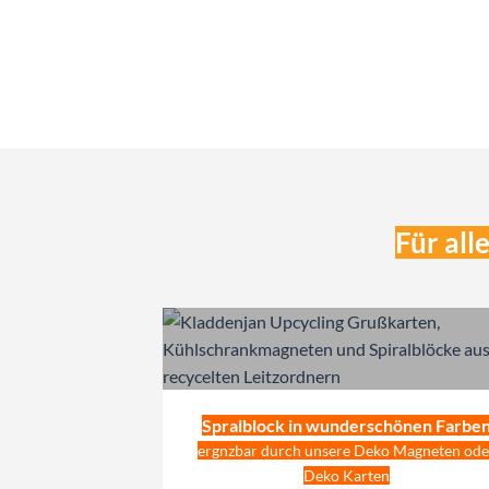
Für all
Spralblock in wunderschönen Farbe
ergnzbar durch unsere Deko Magneten ode
Deko Karten