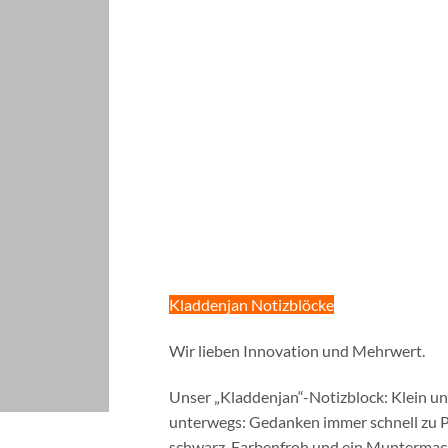
Kladdenjan Notizblöcke
Wir lieben Innovation und Mehrwert.
Unser „Kladdenjan“-Notizblock: Klein und
unterwegs: Gedanken immer schnell zu Pa
schwarz. Farbenfroh und ein Muntermache