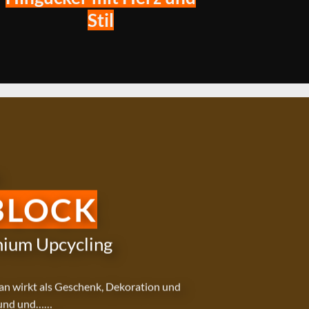
Stil
BLOCK
mium Upcycling
jan wirkt als Geschenk, Dekoration und
und und……