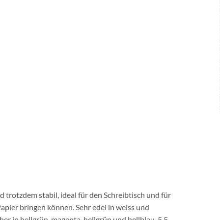
 trotzdem stabil, ideal für den Schreibtisch und für
pier bringen können. Sehr edel in weiss und
r in hellgrün, magenta, hellgrün und hellblau. 5,5