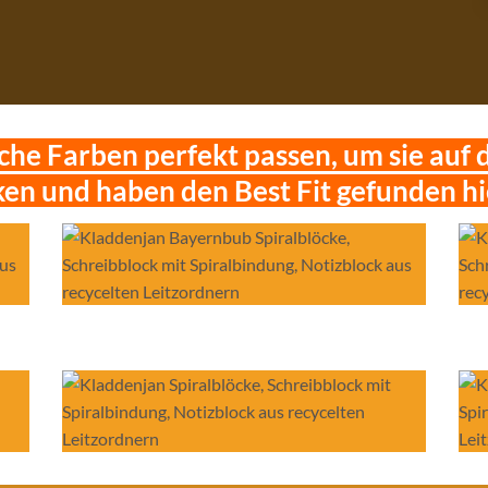
he Farben perfekt passen, um sie auf 
en und haben den Best Fit gefunden hi