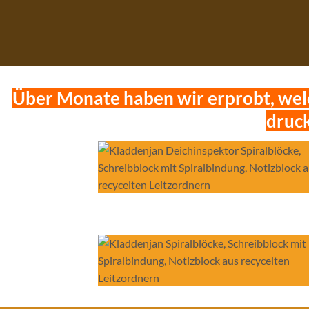
Über Monate haben wir erprobt, welc
druck