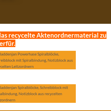
das recycelte Aktenordnermaterial zu
erfür.