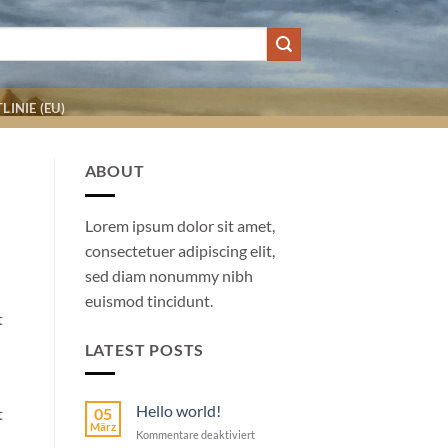
LINIE (EU)
ABOUT
Lorem ipsum dolor sit amet,
consectetuer adipiscing elit,
sed diam nonummy nibh
euismod tincidunt.
t
LATEST POSTS
Hello world!
05
t
März
Kommentare deaktiviert
für