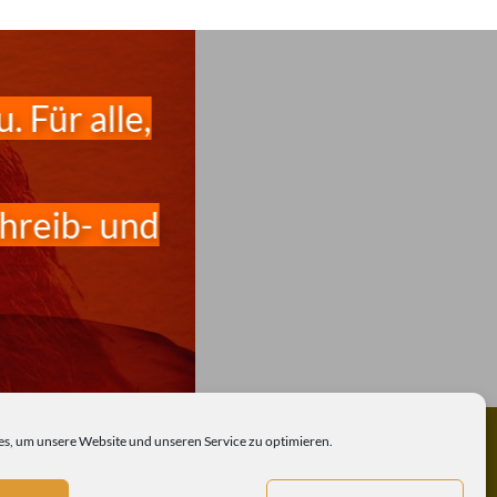
 Für alle,
hreib- und
INNOVATIONSKRAFT
s, um unsere Website und unseren Service zu optimieren.