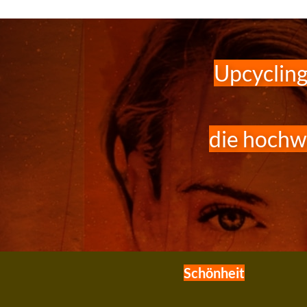
Upcycling
die hochw
Schönheit