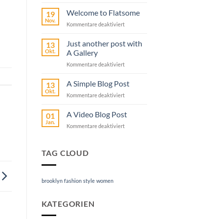
Hello
world!
Welcome to Flatsome
19
Nov.
Kommentare deaktiviert
für
Welcome
to
Just another post with
13
Flatsome
Okt.
A Gallery
Kommentare deaktiviert
für
Just
another
A Simple Blog Post
13
post
Okt.
Kommentare deaktiviert
für
with
A
A
Simple
A Video Blog Post
01
Gallery
Blog
Jan.
Kommentare deaktiviert
für
Post
A
Video
Blog
TAG CLOUD
Post
brooklyn
fashion
style
women
KATEGORIEN